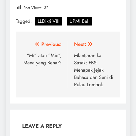
Post Views:
32
Tagged:
LLDikti VIII
UPMI Bali
Post
Previous:
Next:
navigation
“Mi” atau “Mie”,
Mlantjaran ka
Mana yang Benar?
Sasak: FBS
Menapak Jejak
Bahasa dan Seni di
Pulau Lombok
LEAVE A REPLY