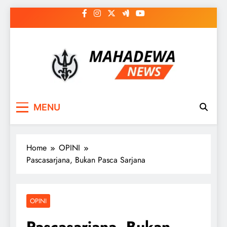
Skip
to
content
MAHADEWA NEWS
Berita Hari Ini, Untuk Masa Depan
MENU
Home
OPINI
Pascasarjana, Bukan Pasca Sarjana
OPINI
Pascasarjana, Bukan