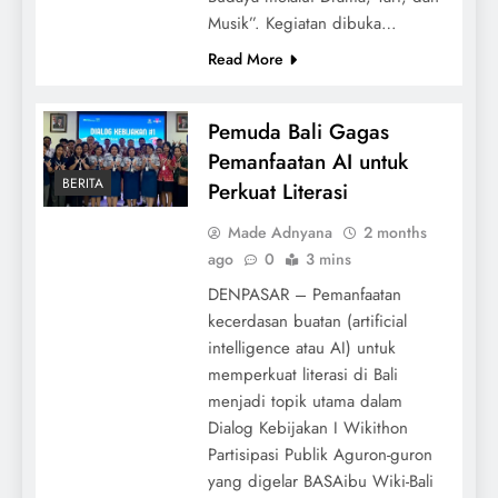
Musik”. Kegiatan dibuka…
Read More
Pemuda Bali Gagas
Pemanfaatan AI untuk
BERITA
Perkuat Literasi
Made Adnyana
2 months
ago
0
3 mins
DENPASAR – Pemanfaatan
kecerdasan buatan (artificial
intelligence atau AI) untuk
memperkuat literasi di Bali
menjadi topik utama dalam
Dialog Kebijakan I Wikithon
Partisipasi Publik Aguron-guron
yang digelar BASAibu Wiki-Bali