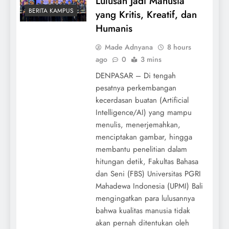
Lulusan Jadi Manusia
BERITA KAMPUS
yang Kritis, Kreatif, dan
Humanis
Made Adnyana
8 hours
ago
0
3 mins
DENPASAR – Di tengah
pesatnya perkembangan
kecerdasan buatan (Artificial
Intelligence/AI) yang mampu
menulis, menerjemahkan,
menciptakan gambar, hingga
membantu penelitian dalam
hitungan detik, Fakultas Bahasa
dan Seni (FBS) Universitas PGRI
Mahadewa Indonesia (UPMI) Bali
mengingatkan para lulusannya
bahwa kualitas manusia tidak
akan pernah ditentukan oleh