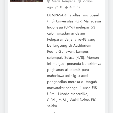
Made Adnyana
2 days
ago
0
4 mins
DENPASAR- Fakultas Ilmu Sosial
(FIS) Universitas PGRI Mahadewa
Indonesia (UPMI) melepas 63
calon wisudawan dalam
Pelepasan Sarjana ke-48 yang
berlangsung di Auditorium
Redha Gunawan, kampus
setempat, Selasa (4/8). Momen
ini menjadi penanda berakhirnya
perjalanan akademik para
mahasiswa sekaligus awal
pengabdian mereka di tengah
masyarakat sebagai lulusan FIS
UPMI. I Made Mahardika,
S.Pd., M.Si., Wakil Dekan FIS
selaku…