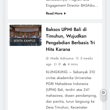
Engagement Director BASAibu…
Read More
Baksos UPMI Bali di
Timuhun, Wujudkan
BERITA KAMPUS
Pengabdian Berbasis Tri
Hita Karana
Made Adnyana
3 weeks
ago
0
4 mins
KLUNGKUNG – Sebanyak 310
civitas akademika Universitas
PGRI Mahadewa Indonesia
(UPMI) Bali, terdiri atas 241
mahasiswa, dosen pendamping,
dan panitia, turun langsung ke
Desa Timuhun, Kecamatan