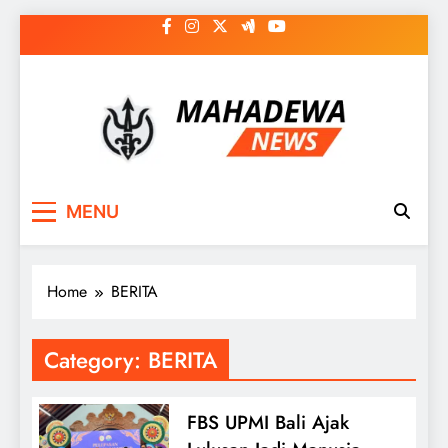
Skip
to
content
MAHADEWA NEWS
Berita Hari Ini, Untuk Masa Depan
MENU
Home
BERITA
Category:
BERITA
FBS UPMI Bali Ajak