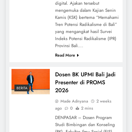
digital. Ajakan tersebut
mengemuka dalam Kajian Senin
Kamis (KSK) bertema “Memahami
Tren Potensi Radikalisme di Bali”
yang mengangkat hasil Survei
Indeks Potensi Radikalisme (IPR)
Provinsi Bali….
Read More
Dosen BK UPMI Bali Jadi
Presenter di PROMS
BERITA
2026
Made Adnyana
2 weeks
ago
0
2 mins
DENPASAR – Dosen Program
Studi Bimbingan dan Konseling
(BK), Fakultas Ilmu Sosial (FIS)