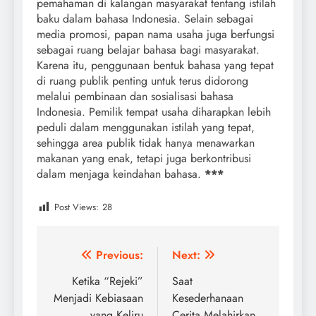
pemahaman di kalangan masyarakat tentang istilah
baku dalam bahasa Indonesia. Selain sebagai
media promosi, papan nama usaha juga berfungsi
sebagai ruang belajar bahasa bagi masyarakat.
Karena itu, penggunaan bentuk bahasa yang tepat
di ruang publik penting untuk terus didorong
melalui pembinaan dan sosialisasi bahasa
Indonesia. Pemilik tempat usaha diharapkan lebih
peduli dalam menggunakan istilah yang tepat,
sehingga area publik tidak hanya menawarkan
makanan yang enak, tetapi juga berkontribusi
dalam menjaga keindahan bahasa.
***
Post Views:
28
Post
Previous:
Next:
navigation
Ketika “Rejeki”
Saat
Menjadi Kebiasaan
Kesederhanaan
yang Keliru
Cerita Melahirkan