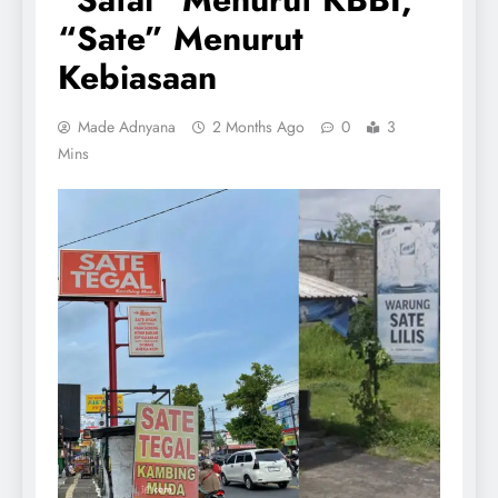
“Sate” Menurut
Kebiasaan
Made Adnyana
2 Months Ago
0
3
Mins