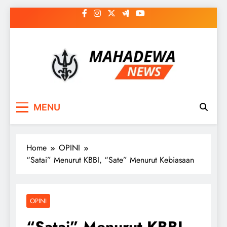
Skip
to
content
MAHADEWA NEWS
Berita Hari Ini, Untuk Masa Depan
MENU
Home
OPINI
“Satai” Menurut KBBI, “Sate” Menurut Kebiasaan
OPINI
“Satai” Menurut KBBI,