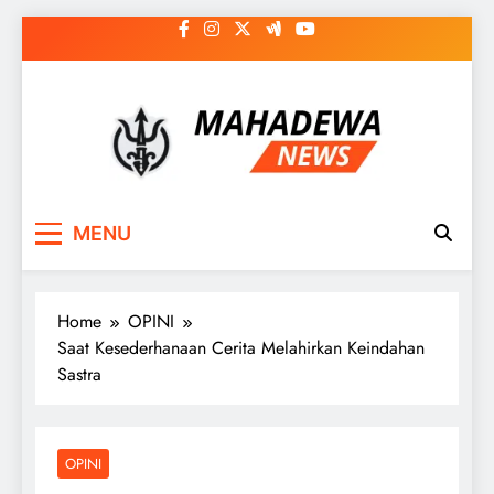
Skip
to
content
MAHADEWA NEWS
Berita Hari Ini, Untuk Masa Depan
MENU
Home
OPINI
Saat Kesederhanaan Cerita Melahirkan Keindahan
Sastra
OPINI