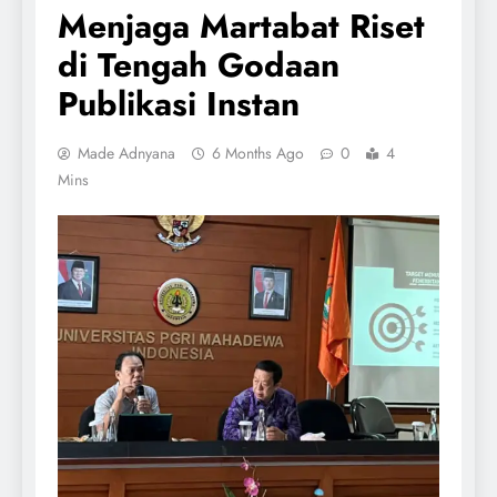
Menjaga Martabat Riset
di Tengah Godaan
Publikasi Instan
Made Adnyana
6 Months Ago
0
4
Mins