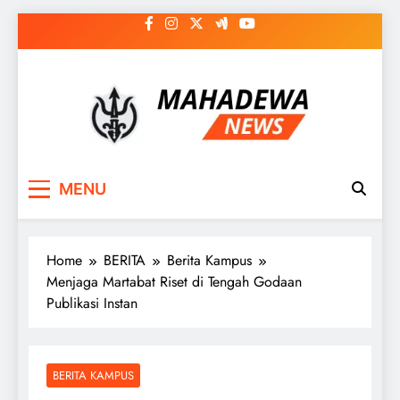
Skip
to
content
MAHADEWA NEWS
Berita Hari Ini, Untuk Masa Depan
MENU
Home
BERITA
Berita Kampus
Menjaga Martabat Riset di Tengah Godaan
Publikasi Instan
BERITA KAMPUS