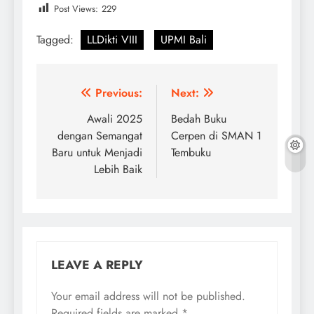
Post Views:
229
Tagged:
LLDikti VIII
UPMI Bali
Post
Previous:
Next:
navigation
Awali 2025
Bedah Buku
dengan Semangat
Cerpen di SMAN 1
Baru untuk Menjadi
Tembuku
Lebih Baik
LEAVE A REPLY
Your email address will not be published.
Required fields are marked
*