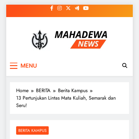
Skip
to
content
MAHADEWA NEWS
Berita Hari Ini, Untuk Masa Depan
MENU
Home
BERITA
Berita Kampus
13 Pertunjukan Lintas Mata Kuliah, Semarak dan
Seru!
BERITA KAMPUS