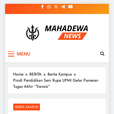
Skip
to
content
MAHADEWA NEWS
Berita Hari Ini, Untuk Masa Depan
MENU
Home
BERITA
Berita Kampus
Prodi Pendidikan Seni Rupa UPMI Gelar Pameran
Tugas Akhir “Transisi”
BERITA KAMPUS