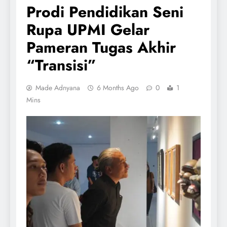
Prodi Pendidikan Seni
Rupa UPMI Gelar
Pameran Tugas Akhir
“Transisi”
Made Adnyana
6 Months Ago
0
1
Mins