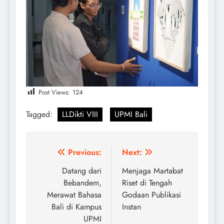
Post Views:
124
Tagged:
LLDikti VIII
UPMI Bali
Post
Previous:
Next:
navigation
Datang dari
Menjaga Martabat
Bebandem,
Riset di Tengah
Merawat Bahasa
Godaan Publikasi
Bali di Kampus
Instan
UPMI