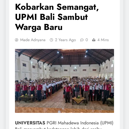
Kobarkan Semangat,
UPMI Bali Sambut
Warga Baru
Made Adnyana
2 Years Ago
0
4 Mins
UNIVERSITAS
PGRI Mahadewa Indonesia (UPMI)