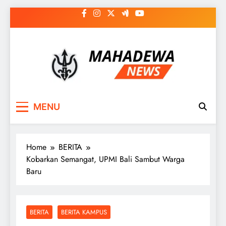
Skip
to
content
MAHADEWA NEWS
Berita Hari Ini, Untuk Masa Depan
MENU
Home
BERITA
Kobarkan Semangat, UPMI Bali Sambut Warga
Baru
BERITA
BERITA KAMPUS