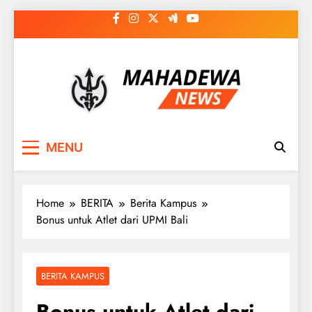
Skip
to
content
MAHADEWA NEWS
Berita Hari Ini, Untuk Masa Depan
MENU
Home
BERITA
Berita Kampus
Bonus untuk Atlet dari UPMI Bali
BERITA KAMPUS
Bonus untuk Atlet dari