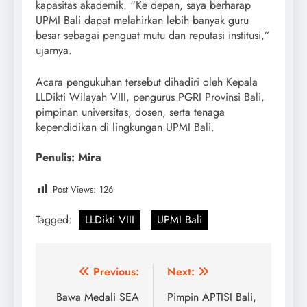
kapasitas akademik. “Ke depan, saya berharap
UPMI Bali dapat melahirkan lebih banyak guru
besar sebagai penguat mutu dan reputasi institusi,”
ujarnya.
Acara pengukuhan tersebut dihadiri oleh Kepala
LLDikti Wilayah VIII, pengurus PGRI Provinsi Bali,
pimpinan universitas, dosen, serta tenaga
kependidikan di lingkungan UPMI Bali.
Penulis: Mira
Post Views:
126
Tagged:
LLDikti VIII
UPMI Bali
Post
Previous:
Next:
navigation
Bawa Medali SEA
Pimpin APTISI Bali,