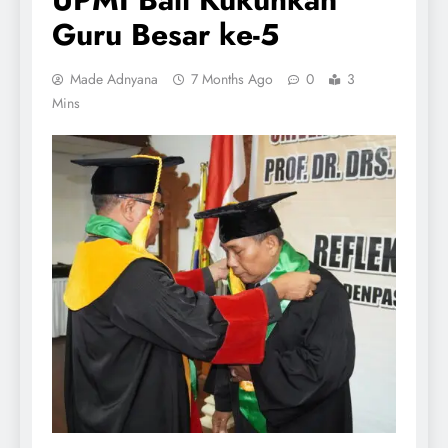
Guru Besar ke-5
Made Adnyana
7 Months Ago
0
3
Mins