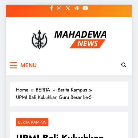
Skip
to
content
MAHADEWA NEWS
Berita Hari Ini, Untuk Masa Depan
MENU
Home
BERITA
Berita Kampus
UPMI Bali Kukuhkan Guru Besar ke-5
BERITA KAMPUS
UPMI Bali Kukuhkan