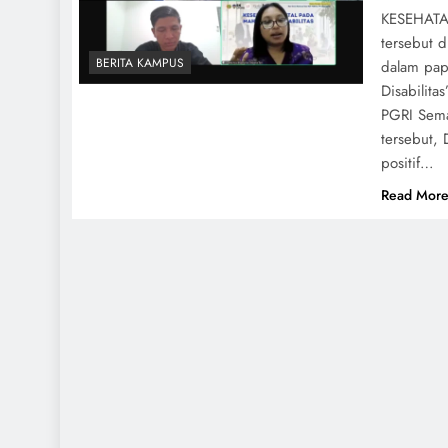
KESEHATAN
tersebut 
BERITA KAMPUS
dalam pap
Disabilita
PGRI Sema
tersebut,
positif…
Read Mor