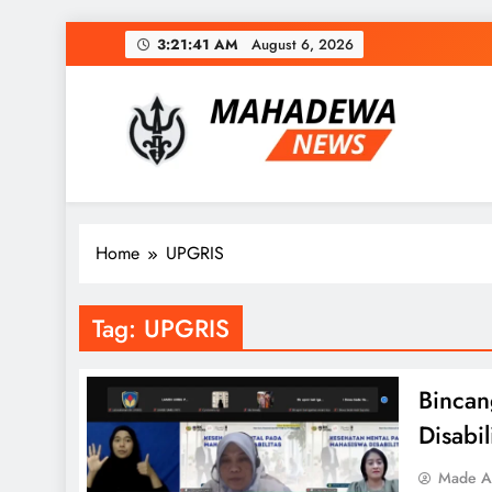
Skip
3:21:42 AM
August 6, 2026
to
content
MAHADEWA NEWS
Berita Hari Ini, Untuk Masa Depan
Home
UPGRIS
Tag:
UPGRIS
Bincan
Disabil
Made A