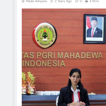
Made Adnyana
2 Years Ago
0
4 Mins