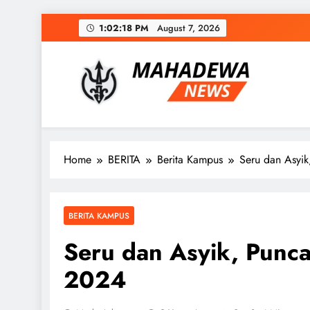
Skip
1:02:19 PM
August 7, 2026
to
content
MAHADEWA NEWS
Berita Hari Ini, Untuk Masa Depan
Home
BERITA
Berita Kampus
Seru dan Asyik
BERITA KAMPUS
Seru dan Asyik, Punca
2024