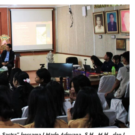
 Sastra” bersama I Made Adnyana, S.H., M.H., dan I