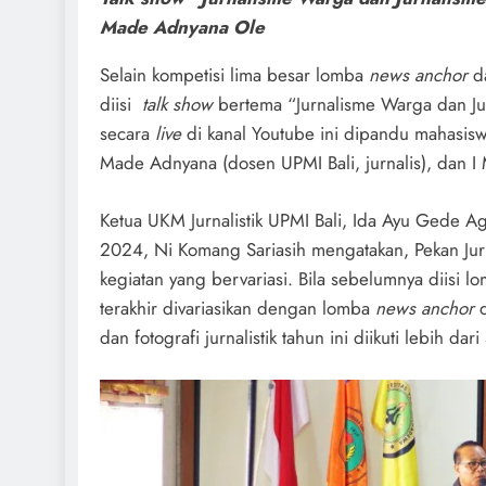
Made Adnyana Ole
Selain kompetisi lima besar lomba
news anchor
d
diisi
talk show
bertema “Jurnalisme Warga dan Jur
secara
live
di kanal Youtube ini dipandu mahasi
Made Adnyana (dosen UPMI Bali, jurnalis), dan I M
Ketua UKM Jurnalistik UPMI Bali, Ida Ayu Gede Ag
2024, Ni Komang Sariasih mengatakan, Pekan Jurn
kegiatan yang bervariasi. Bila sebelumnya diisi 
terakhir divariasikan dengan lomba
news anchor
d
dan fotografi jurnalistik tahun ini diikuti lebih d