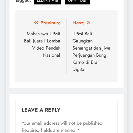
Tagged:
LLDikti VIII
UPMI Bali
Post
Previous:
Next:
navigation
Mahasiswa UPMI
UPMI Bali
Bali Juara I Lomba
Gaungkan
Video Pendek
Semangat dan Jiwa
Nasional
Perjuangan Bung
Karno di Era
Digital
LEAVE A REPLY
Your email address will not be published.
Required fields are marked
*