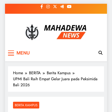
Skip
to
content
MAHADEWA NEWS
Berita Hari Ini, Untuk Masa Depan
MENU
Home
BERITA
Berita Kampus
UPMI Bali Raih Empat Gelar Juara pada Peksimida
Bali 2026
BERITA KAMPUS