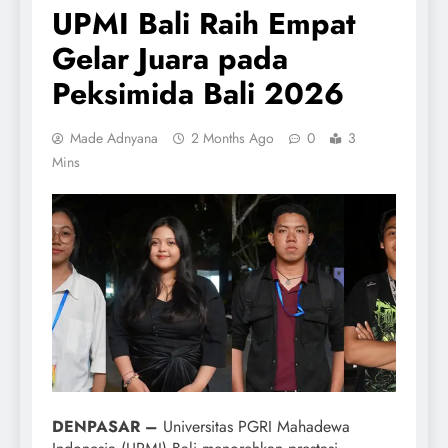
UPMI Bali Raih Empat
Gelar Juara pada
Peksimida Bali 2026
Made Adnyana
2 Months Ago
0
3
Mins
DENPASAR –
Universitas PGRI Mahadewa