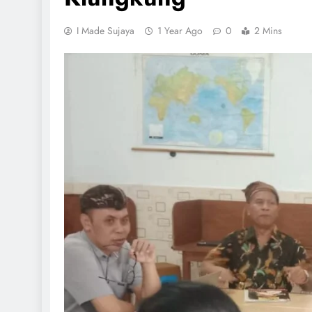
I Made Sujaya
1 Year Ago
0
2 Mins