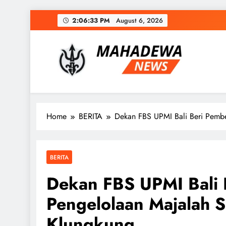
Skip
2:06:34 PM
August 6, 2026
to
content
MAHADEWA NEWS
Berita Hari Ini, Untuk Masa Depan
Home
BERITA
Dekan FBS UPMI Bali Beri Pembe
BERITA
Dekan FBS UPMI Bali 
Pengelolaan Majalah S
Klungkung