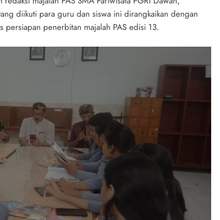
m redaksi majalah PAS SMA Pariwisata PGRI Dawan,
ng diikuti para guru dan siswa ini dirangkaikan dengan
us persiapan penerbitan majalah PAS edisi 13.