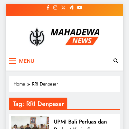
Skip
to
content
MAHADEWA NEWS
Berita Hari Ini, Untuk Masa Depan
MENU
Home
RRI Denpasar
Tag:
RRI Denpasar
UPMI Bali Perluas dan