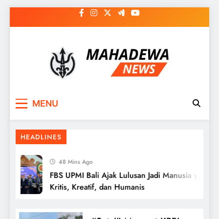
Skip
to
content
MAHADEWA NEWS
Berita Hari Ini, Untuk Masa Depan
MENU
HEADLINES
48 Mins Ago
FBS UPMI Bali Ajak Lulusan Jadi Manusia yang
Kritis, Kreatif, dan Humanis