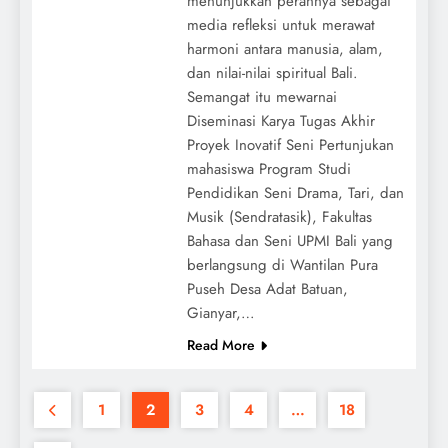
menunjukkan perannya sebagai
media refleksi untuk merawat
harmoni antara manusia, alam,
dan nilai-nilai spiritual Bali.
Semangat itu mewarnai
Diseminasi Karya Tugas Akhir
Proyek Inovatif Seni Pertunjukan
mahasiswa Program Studi
Pendidikan Seni Drama, Tari, dan
Musik (Sendratasik), Fakultas
Bahasa dan Seni UPMI Bali yang
berlangsung di Wantilan Pura
Puseh Desa Adat Batuan,
Gianyar,…
Read More
1
2
3
4
…
18