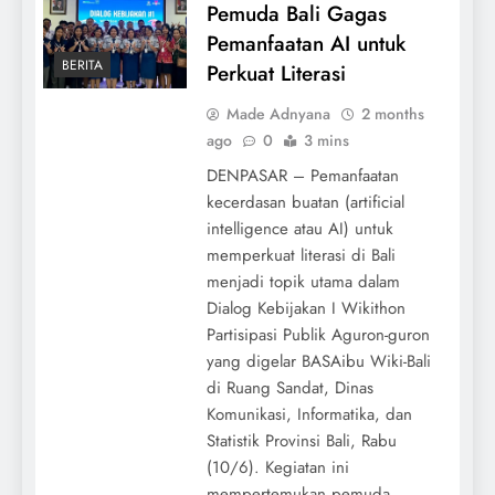
Pemuda Bali Gagas
Pemanfaatan AI untuk
BERITA
Perkuat Literasi
Made Adnyana
2 months
ago
0
3 mins
DENPASAR – Pemanfaatan
kecerdasan buatan (artificial
intelligence atau AI) untuk
memperkuat literasi di Bali
menjadi topik utama dalam
Dialog Kebijakan I Wikithon
Partisipasi Publik Aguron-guron
yang digelar BASAibu Wiki-Bali
di Ruang Sandat, Dinas
Komunikasi, Informatika, dan
Statistik Provinsi Bali, Rabu
(10/6). Kegiatan ini
mempertemukan pemuda