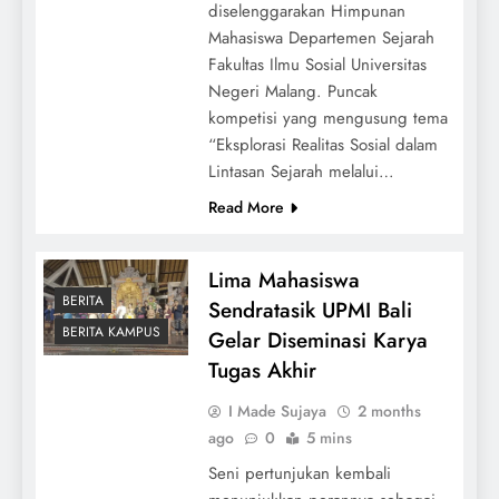
diselenggarakan Himpunan
Mahasiswa Departemen Sejarah
Fakultas Ilmu Sosial Universitas
Negeri Malang. Puncak
kompetisi yang mengusung tema
“Eksplorasi Realitas Sosial dalam
Lintasan Sejarah melalui…
Read More
Lima Mahasiswa
BERITA
Sendratasik UPMI Bali
BERITA KAMPUS
Gelar Diseminasi Karya
Tugas Akhir
I Made Sujaya
2 months
ago
0
5 mins
Seni pertunjukan kembali